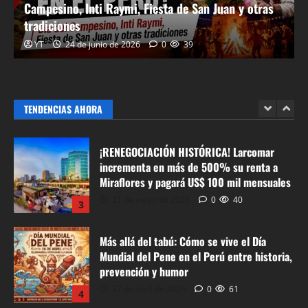
Campesino, Inti Raymi, Fiesta de San Juan y otras
25 de junio de 2026
0
18
1
tradiciones
YT
24 de junio de 2026
0
39
¿Qué se celebra el 24 de junio en el Perú?
Día del Campesino, Inti Raymi, Fiesta de
San Juan y otras tradiciones
24 de junio de 2026
0
39
TENDENCIAS AHORA
2
¡RENEGOCIACIÓN HISTÓRICA! Larcomar
incrementa en más de 500% su renta a
Miraflores y pagará US$ 100 mil mensuales
21 de mayo de 2026
0
40
3
Más allá del tabú: Cómo se vive el Día
Mundial del Pene en el Perú entre historia,
prevención y humor
27 de abril de 2026
0
61
4