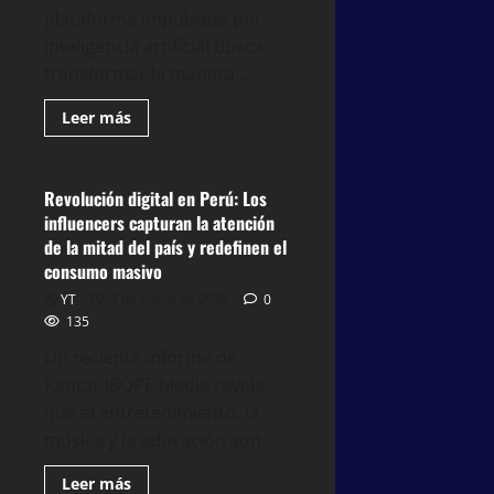
plataforma impulsada por
inteligencia artificial busca
transformar la manera...
Leer más
TECNOLOGÍA
Revolución digital en Perú: Los
3 minutos leídos
influencers capturan la atención
de la mitad del país y redefinen el
consumo masivo
YT
2 de enero de 2026
0
135
Un reciente informe de
Kantar IBOPE Media revela
que el entretenimiento, la
música y la educación son...
TECNOLOGÍA
Leer más