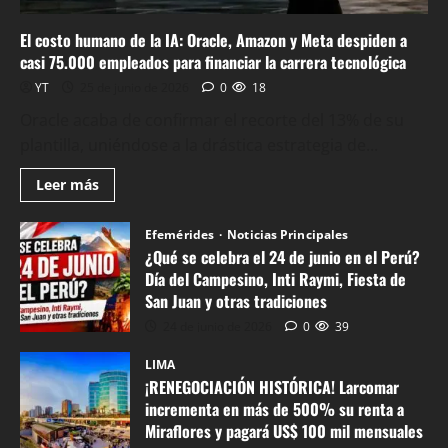
El costo humano de la IA: Oracle, Amazon y Meta despiden a
casi 75.000 empleados para financiar la carrera tecnológica
YT
25 de junio de 2026
0
18
Oracle acaba de confirmar el recorte del 13% de su
plantilla, uniéndose a la drástica estrategia de...
Leer más
Efemérides
Noticias Principales
¿Qué se celebra el 24 de junio en el Perú?
Editorial
Día del Campesino, Inti Raymi, Fiesta de
MUNDO
E
San Juan y otras tradiciones
Noticias Prin
l
E
24 de junio de 2026
0
39
s
l
u
LIMA
c
i
¡RENEGOCIACIÓN HISTÓRICA! Larcomar
o
c
incrementa en más de 500% su renta a
s
Miraflores y pagará US$ 100 mil mensuales
i