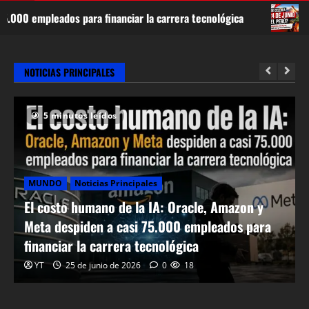
 financiar la carrera tecnológica
¿Qué se celebra el 24
NOTICIAS PRINCIPALES
5 minutos leídos
MUNDO
Noticias Principales
El costo humano de la IA: Oracle, Amazon y
Meta despiden a casi 75.000 empleados para
¿Qué se celebra el 24 de junio en el Perú?
Día del Campesino, Inti Raymi, Fiesta de
financiar la carrera tecnológica
San Juan y otras tradiciones
YT
25 de junio de 2026
0
18
24 de junio de 2026
0
39
2