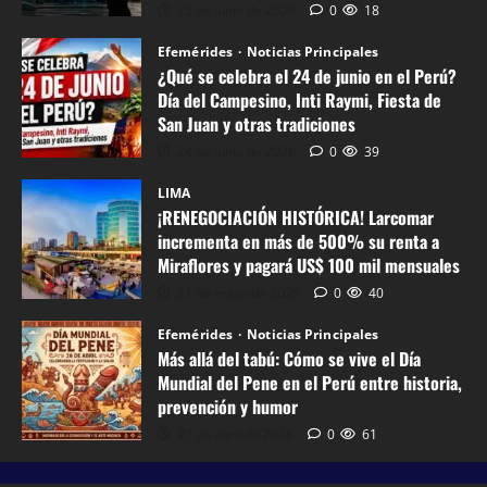
á
c
2
ó
25 de junio de 2026
0
18
d
l
4
m
Efemérides
Noticias Principales
e
e
d
o
¿Qué se celebra el 24 de junio en el Perú?
l
,
e
E
Día del Campesino, Inti Raymi, Fiesta de
t
A
j
E
San Juan y otras tradiciones
a
m
u
.
24 de junio de 2026
0
39
b
a
n
U
LIMA
ú
z
i
U
¡RENEGOCIACIÓN HISTÓRICA! Larcomar
:
o
o
.
incrementa en más de 500% su renta a
C
n
e
e
Miraflores y pagará US$ 100 mil mensuales
ó
y
n
I
21 de mayo de 2026
0
40
m
M
e
s
o
e
l
Efemérides
Noticias Principales
r
Más allá del tabú: Cómo se vive el Día
s
t
P
a
MUNDO
Mundial del Pene en el Perú entre historia,
e
a
e
e
prevención y humor
Noticias Prin
v
d
r
l
El
27 de abril de 2026
0
61
i
e
ú
l
costo
v
s
?
e