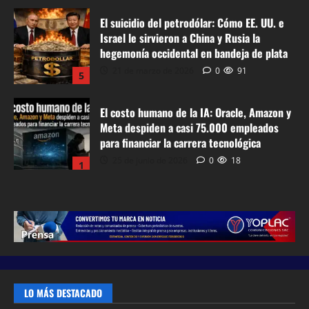
El suicidio del petrodólar: Cómo EE. UU. e
Israel le sirvieron a China y Rusia la
hegemonía occidental en bandeja de plata
21 de marzo de 2026
0
91
5
El costo humano de la IA: Oracle, Amazon y
Meta despiden a casi 75.000 empleados
para financiar la carrera tecnológica
25 de junio de 2026
0
18
1
¿Qué se celebra el 24 de junio en el Perú?
Día del Campesino, Inti Raymi, Fiesta de
San Juan y otras tradiciones
24 de junio de 2026
0
39
2
¡RENEGOCIACIÓN HISTÓRICA! Larcomar
LO MÁS DESTACADO
incrementa en más de 500% su renta a