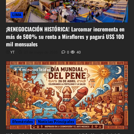
LIMA
¡RENEGOCIACIÓN HISTÓRICA! Larcomar incrementa en
más de 500% su renta a Miraflores y pagará US$ 100
mil mensuales
YT
21 de mayo de 2026
0
40
4 minutos leídos
Efemérides
Noticias Principales