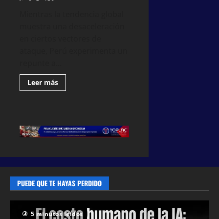
Mientras la tendencia global
muestra una desaceleración
en ciertos vectores de
ataque, Perú experimenta un
repunte a...
Leer más
PUEDE QUE TE HAYAS PERDIDO
5 minutos leídos