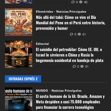
t
d
21 de mayo de 2026
0
40
o
Efem
i
Efemérides
Noticias Principales
h
Notic
o
Más allá del tabú: Cómo se vive el Día
u
¿
d
Mundial del Pene en el Perú entre historia,
m
Q
e
prevención y humor
a
u
l
27 de abril de 2026
0
61
n
é
p
Editorial
o
s
e
El suicidio del petrodólar: Cómo EE. UU. e
d
e
t
Israel le sirvieron a China y Rusia la
e
c
r
hegemonía occidental en bandeja de plata
l
e
Efemérides
o
21 de marzo de 2026
0
91
a
l
Noticias Principales
d
M
I
e
ó
ENTRADAS EXPRÉS 2
á
A
b
l
s
:
r
a
MUNDO
Noticias Principales
a
O
a
r
El costo humano de la IA: Oracle, Amazon y
l
r
e
:
Meta despiden a casi 75.000 empleados
l
a
l
para financiar la carrera tecnológica
C