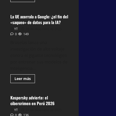
Noticias Principales
La UE acorrala a Google: ¿el fin del
2 minutos leídos
«saqueo» de datos para la IA?
YT
16 de diciembre de 2025
0
149
Bruselas lanza una
investigación de alto voltaje
contra el gigante tecnológico
por entrenar sus modelos de
Inteligencia...
Leer más
TECNOLOGÍA
Kaspersky advierte: el
5 minutos leídos
cibercrimen en Perú 2026
YT
11 de diciembre de 2025
0
136