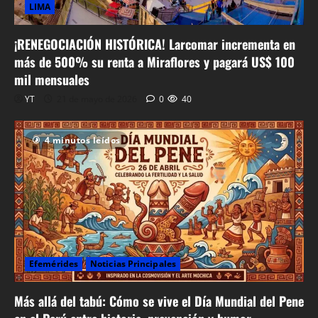
LIMA
¡RENEGOCIACIÓN HISTÓRICA! Larcomar incrementa en
más de 500% su renta a Miraflores y pagará US$ 100
mil mensuales
YT
21 de mayo de 2026
0
40
4 minutos leídos
Efemérides
Noticias Principales
Más allá del tabú: Cómo se vive el Día Mundial del Pene