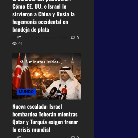
l
61
Cómo EE. UU. e Israel le
e
21
n
sirvieron a China y Rusia la
de
b
hegemonía occidental en
mayo
a
de
bandeja de plata
n
2026
YT
21 de marzo de 2026
0
d
91
0
e
j
40
a
3 minutos leídos
d
e
p
l
MUNDO
a
t
Nueva escalada: Israel
a
bombardea Teherán mientras
Qatar y Turquía exigen frenar
21
la crisis mundial
de
marzo
YT
21 de marzo de 2026
0