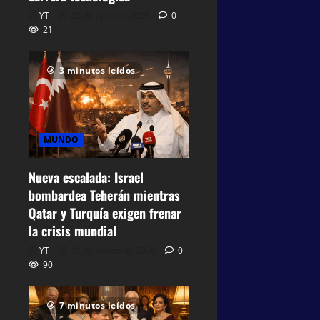
YT
25 de junio de 2026
0
21
3 minutos leídos
MUNDO
Nueva escalada: Israel
bombardea Teherán mientras
Qatar y Turquía exigen frenar
la crisis mundial
YT
21 de marzo de 2026
0
90
7 minutos leídos