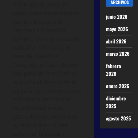
ARCHIVOS
Dicen que el amor es
ciego, pero nadie advierte
junio 2026
que también puede
mayo 2026
dejarnos sin sentido
común… y sin una cuenta
abril 2026
bancaria millonaria. El
marzo 2026
caso de Lawrence
Campbell, un canadiense
febrero
que pasó de la euforia de
2026
la lotería al abismo de la
enero 2026
traición, es el recordatorio
diciembre
más crudo de cómo la
2025
ecuanimidad —esa
capacidad de decidir con
agosto 2025
la cabeza fría— suele
saltar por la ventana