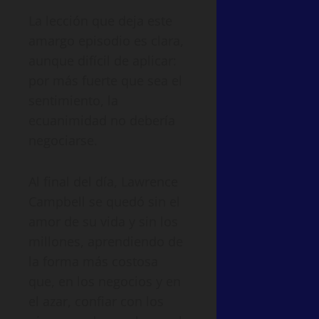
La lección que deja este
amargo episodio es clara,
aunque difícil de aplicar:
por más fuerte que sea el
sentimiento, la
ecuanimidad no debería
negociarse.
Al final del día, Lawrence
Campbell se quedó sin el
amor de su vida y sin los
millones, aprendiendo de
la forma más costosa
que, en los negocios y en
el azar, confiar con los