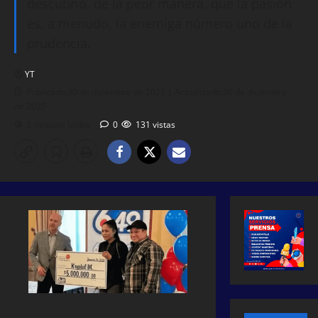
descubrió, de la peor manera, que la pasión
es, a menudo, la enemiga número uno de la
prudencia.
YT
Publicado:30 de diciembre de 2025 | Actualizado:30 de diciembre
de 2025
3 minutos leídos
0
131 vistas