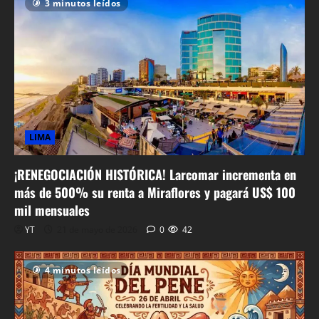
3 minutos leídos
LIMA
¡RENEGOCIACIÓN HISTÓRICA! Larcomar incrementa en
más de 500% su renta a Miraflores y pagará US$ 100
mil mensuales
YT
21 de mayo de 2026
0
42
4 minutos leídos