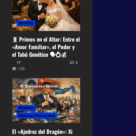
MUNDO
🧬 Primos en el Altar: Entre el
«Amor Familiar», el Poder y
el Tabú Genético 🗣️💍💰
YT
13 de marzo de 2026
0
110
5 minutos leídos
MUNDO
Noticias Principales
El «Ajedrez del Dragón»: Xi