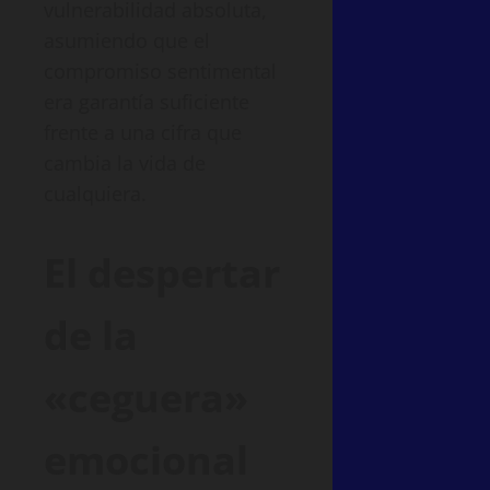
vulnerabilidad absoluta,
asumiendo que el
compromiso sentimental
era garantía suficiente
frente a una cifra que
cambia la vida de
cualquiera.
El despertar
de la
«ceguera»
emocional