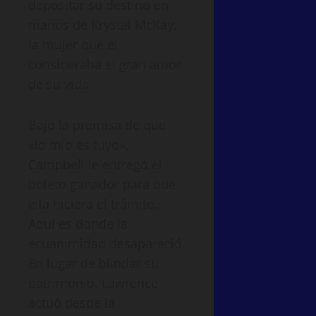
depositar su destino en
manos de Krystal McKay,
la mujer que él
consideraba el gran amor
de su vida.
Bajo la premisa de que
«lo mío es tuyo»,
Campbell le entregó el
boleto ganador para que
ella hiciera el trámite.
Aquí es donde la
ecuanimidad desapareció.
En lugar de blindar su
patrimonio, Lawrence
actuó desde la