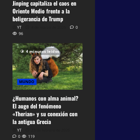
Jinping capitaliza el caos en
Oriente Medio frente a la
beligerancia de Trump
YT
4 de marzo de 2026
0
96
4 minutos leídos
MUNDO
¿Humanos con alma animal?
El auge del fenómeno
«Therian» y su conexión con
la antigua Grecia
YT
23 de febrero de 2026
0
119