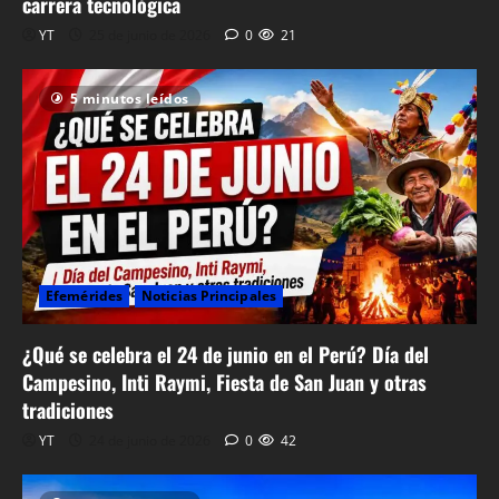
carrera tecnológica
YT
25 de junio de 2026
0
21
5 minutos leídos
Efemérides
Noticias Principales
¿Qué se celebra el 24 de junio en el Perú? Día del
Campesino, Inti Raymi, Fiesta de San Juan y otras
tradiciones
YT
24 de junio de 2026
0
42