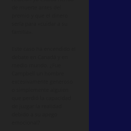
de muerte antes del
premio y que el dinero
sería para «cuidar a su
familia».
Este caso ha encendido el
debate en Canadá y en
medio mundo. ¿Fue
Campbell un hombre
excesivamente generoso
o simplemente alguien
que perdió la capacidad
de juzgar la realidad
debido a su apego
emocional?