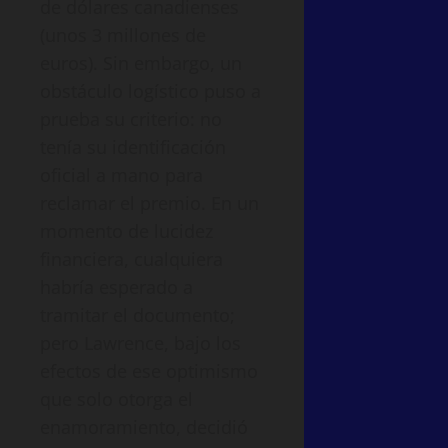
de dólares canadienses
(unos 3 millones de
euros). Sin embargo, un
obstáculo logístico puso a
prueba su criterio: no
tenía su identificación
oficial a mano para
reclamar el premio. En un
momento de lucidez
financiera, cualquiera
habría esperado a
tramitar el documento;
pero Lawrence, bajo los
efectos de ese optimismo
que solo otorga el
enamoramiento, decidió