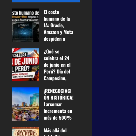
El costo
humano de la
IA: Oracle,
Amazon y Meta
despiden a
casi 75.000
¿Qué se
empleados
celebra el 24
para financiar
de junio en el
la carrera
Perú? Día del
tecnológica
Campesino,
25 de junio de
Inti Raymi,
2026
0
¡RENEGOCIACI
Fiesta de San
21
ÓN HISTÓRICA!
Juan y otras
Larcomar
tradiciones
incrementa en
24 de junio de
más de 500%
2026
0
su renta a
42
Más allá del
Miraflores y