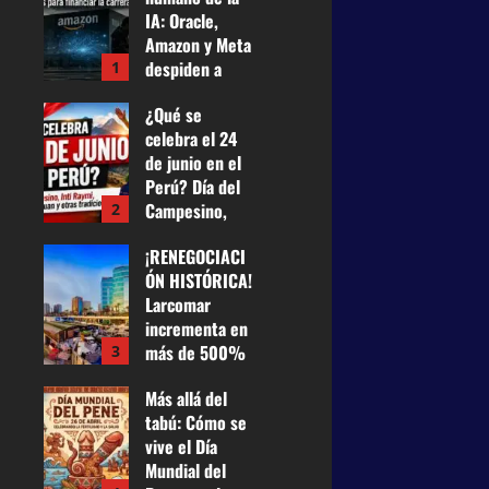
IA: Oracle,
Amazon y Meta
despiden a
1
casi 75.000
¿Qué se
empleados
celebra el 24
para financiar
de junio en el
la carrera
Perú? Día del
tecnológica
Campesino,
2
25 de junio de
Inti Raymi,
2026
0
¡RENEGOCIACI
Fiesta de San
21
ÓN HISTÓRICA!
Juan y otras
Larcomar
tradiciones
incrementa en
24 de junio de
más de 500%
3
2026
0
su renta a
42
Más allá del
Miraflores y
tabú: Cómo se
pagará US$
vive el Día
100 mil
Mundial del
mensuales