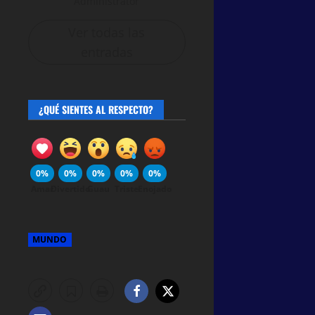
Administrator
Ver todas las
entradas
¿QUÉ SIENTES AL RESPECTO?
0%
0%
0%
0%
0%
Amar
Divertido
Guau
Triste
Enojado
MUNDO