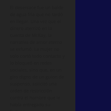
El desenlace fue un balde
de agua fría que no tardó
en llegar. Una vez que el
dinero aterrizó en la
cuenta de McKay, la
narrativa de amor eterno
se esfumó. La mujer no
solo cortó todo contacto y
lo bloqueó en redes
sociales, sino que, en un
giro digno de un guion de
suspenso, solicitó una
orden de restricción
contra el hombre que le
había entregado su