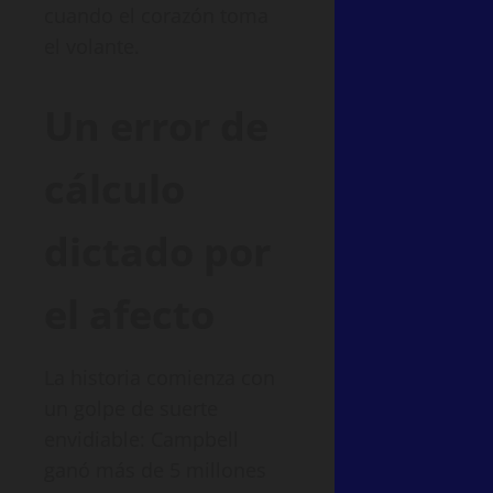
cuando el corazón toma
el volante.
Un error de
cálculo
dictado por
el afecto
La historia comienza con
un golpe de suerte
envidiable: Campbell
ganó más de 5 millones