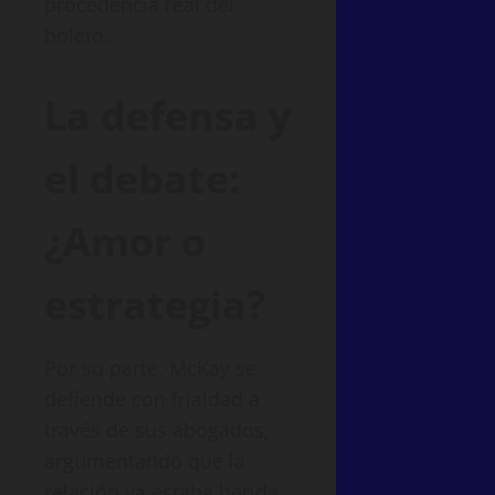
procedencia real del
boleto.
La defensa y
el debate:
¿Amor o
estrategia?
Por su parte, McKay se
defiende con frialdad a
través de sus abogados,
argumentando que la
relación ya estaba herida