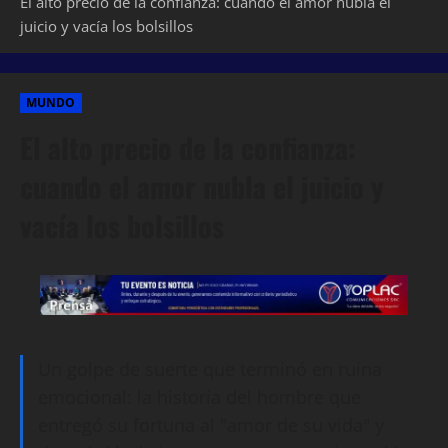
El alto precio de la confianza: cuando el amor nubla el
juicio y vacía los bolsillos
MUNDO
El alto precio de la confianza:
cuando el amor nubla el juicio y
vacía los bolsillos
Un golpe de suerte que terminó en ruina
emocional: la historia del hombre que
entregó su fortuna al "amor de su vida" y