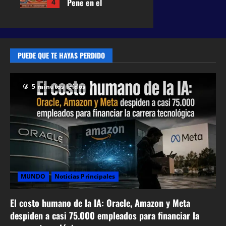
Pene en el
4
21 de mayo
Perú entre
de 2026
0
historia,
42
prevención y
humor
PUEDE QUE TE HAYAS PERDIDO
27 de abril de
2026
0
63
5 minutos leídos
MUNDO
Noticias Principales
El costo humano de la IA: Oracle, Amazon y Meta
despiden a casi 75.000 empleados para financiar la