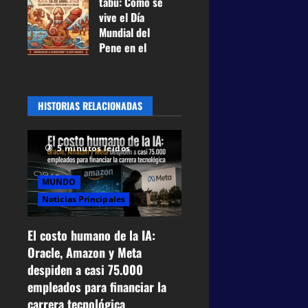
tabú: Cómo se
pagará US$
vive el Día
100 mil
Mundial del
mensuales
Pene en el
21 de mayo
Perú entre
de 2026
0
historia,
42
prevención y
HISTORIAS RELACIONADAS
humor
27 de abril de
2026
0
5 minutos leídos
63
MUNDO
Noticias Principales
El costo humano de la IA:
Oracle, Amazon y Meta
despiden a casi 75.000
empleados para financiar la
carrera tecnológica