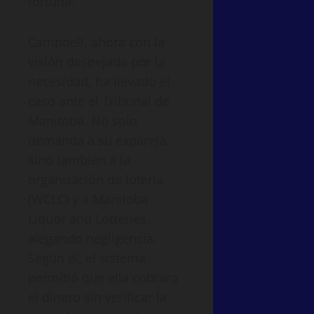
fortuna.
Campbell, ahora con la
visión despejada por la
necesidad, ha llevado el
caso ante el Tribunal de
Manitoba. No solo
demanda a su expareja,
sino también a la
organización de lotería
(WCLC) y a Manitoba
Liquor and Lotteries,
alegando negligencia.
Según él, el sistema
permitió que ella cobrara
el dinero sin verificar la