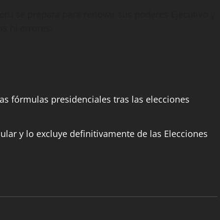
Perú se prepara para renovar sus poderes Ejecutivo y
s ni errores.
las fórmulas presidenciales tras las elecciones
lar y lo excluye definitivamente de las Elecciones