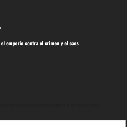
o
 el emporio contra el crimen y el caos
Los campos obligatorios están marcados con
*