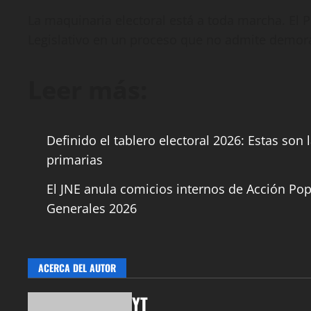
La maquinaria electoral está a toda marcha. El 
Legislativo en un proceso que no admite demora
Leer más:
Definido el tablero electoral 2026: Estas son 
primarias
El JNE anula comicios internos de Acción Popu
Generales 2026
ACERCA DEL AUTOR
YT