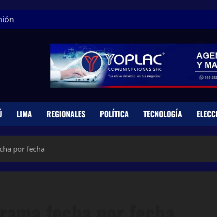
nión
Ú
LIMA
REGIONALES
POLÍTICA
TECNOLOGÍA
ELECC
cha por fecha
rama fecha por fecha