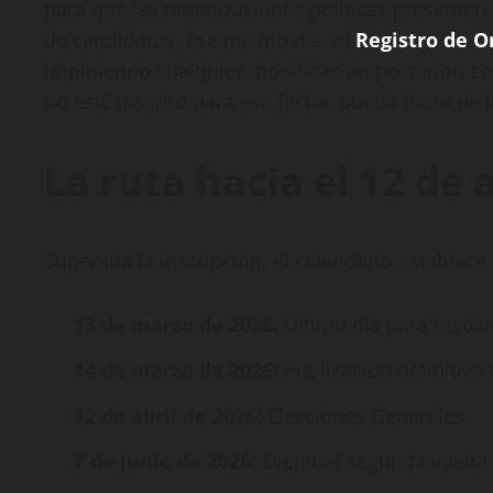
para que las organizaciones políticas presenten 
de candidatos. Ese mismo día, el
Registro de O
impidiendo cualquier modificación posterior, co
no esté inscrito para esa fecha, queda fuera de 
La ruta hacia el 12 de a
Superada la inscripción, el calendario establece 
13 de marzo de 2026:
Último día para resolv
14 de marzo de 2026:
Publicación definitiva 
12 de abril de 2026:
Elecciones Generales.
7 de junio de 2026:
Eventual segunda vuelta 