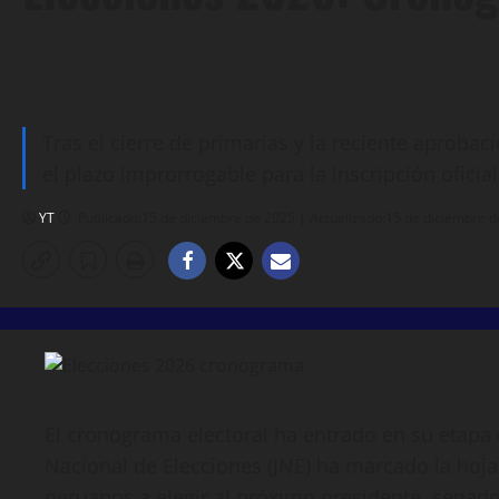
Tras el cierre de primarias y la reciente aprobac
el plazo improrrogable para la inscripción oficia
YT
Publicado:15 de diciembre de 2025 | Actualizado:15 de diciembre 
El cronograma electoral ha entrado en su etapa c
Nacional de Elecciones (JNE) ha marcado la hoja
peruanos a elegir al próximo presidente, senador