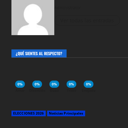
Administrator
Ver todas las entradas
¿QUÉ SIENTES AL RESPECTO?
0%
0%
0%
0%
0%
Amar
Divertido
Guau
Triste
Enojado
ELECCIONES 2026
Noticias Principales