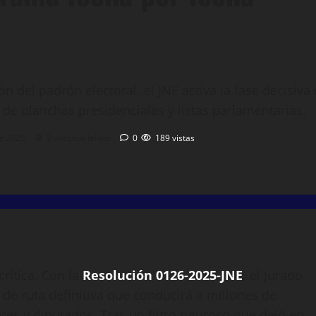
ión del padrón electoral, el JNE activa la fase decisiv
l de planchas presidenciales y listas parlamentarias.
de 2025
2 minutos leídos
0
189 vistas
rítica. Con la
Resolución 0126-2025-JNE
, el Jurado
 de ruta definitiva que conducirá a millones de
es y diputados. Tras un filtro riguroso que dejó en