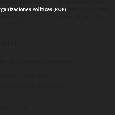
sus solicitudes de inscripción de fórmulas y listas
rganizaciones Políticas (ROP)
cerrará sus puertas,
nforme a la Ley de Organizaciones Políticas. Quien
la contienda.
bril
los siguientes plazos perentorios:
er tachas y apelaciones.
de las candidaturas inscritas.
presidencial.