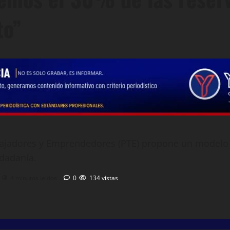
to”
rabajadores y Emprendedores (PTE) propone un model
udadanía.
4 minutos leídos
0
134 vistas