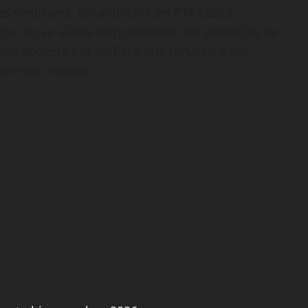
es sindicales, el candidato del PTE busca
que no se alinea estrictamente con potencias de
que apuesta por un Perú que fortalezca sus
beneficio mutuo.