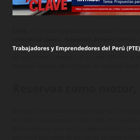
Lima. —
En una reveladora entrevista conducida
entrevista clave»
,
Napoleón Becerra García
,
Trabajadores y Emprendedores del Perú (PTE)
de la presente campaña: el uso del 30% de las r
nacional a través de un fondo de inversión par
Reservas como motor,
Becerra fue enfático al señalar que su plan de g
la solidez financiera del Perú como un respaldo 
asistencialista, sino de una palanca de impulso r
permitirá que miles de peruanos accedan a fina