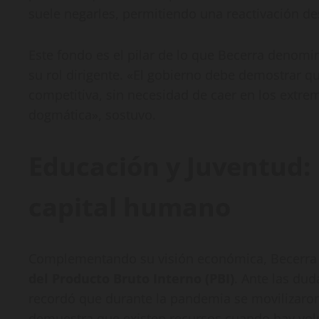
suele negarles, permitiendo una reactivación de
Este fondo es el pilar de lo que Becerra denom
su rol dirigente. «El gobierno debe demostrar q
competitiva, sin necesidad de caer en los extremo
dogmática», sostuvo.
Educación y Juventud: 
capital humano
Complementando su visión económica, Becerra 
del Producto Bruto Interno (PBI)
. Ante las dud
recordó que durante la pandemia se movilizaron
demuestra que existen recursos cuando hay volu