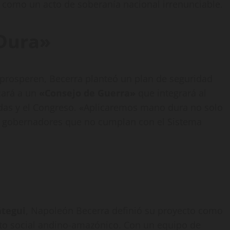
 como un acto de soberanía nacional irrenunciable.
Dura»
prosperen, Becerra planteó un plan de seguridad
cará a un
«Consejo de Guerra»
que integrará al
adas y el Congreso. «Aplicaremos mano dura no solo
s y gobernadores que no cumplan con el Sistema
átegui
, Napoleón Becerra definió su proyecto como
to social andino-amazónico. Con un equipo de