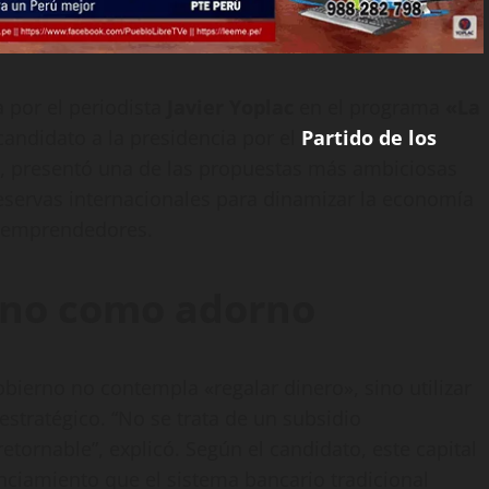
 por el periodista
Javier Yoplac
en el programa
«La
 candidato a la presidencia por el
Partido de los
, presentó una de las propuestas más ambiciosas
eservas internacionales para dinamizar la economía
a emprendedores.
 no como adorno
obierno no contempla «regalar dinero», sino utilizar
estratégico. “No se trata de un subsidio
etornable”, explicó. Según el candidato, este capital
nciamiento que el sistema bancario tradicional