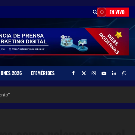
EN VIVO
IONES 2026
EFEMÉRIDES
ento”
as como palanca para el