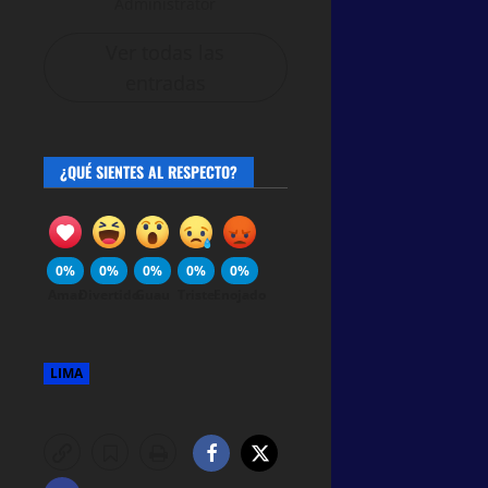
Administrator
Ver todas las
entradas
¿QUÉ SIENTES AL RESPECTO?
0%
0%
0%
0%
0%
Amar
Divertido
Guau
Triste
Enojado
LIMA