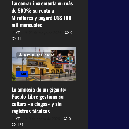
Larcomar incrementa en más
de 500% su renta a
Miraflores y pagará US$ 100
mil mensuales
YT
21 de mayo de 2026
0
41
4 minutos leídos
LIMA
La amnesia de un gigante:
Pueblo Libre gestiona su
cultura «a ciegas» y sin
registros técnicos
YT
9 de enero de 2026
0
124