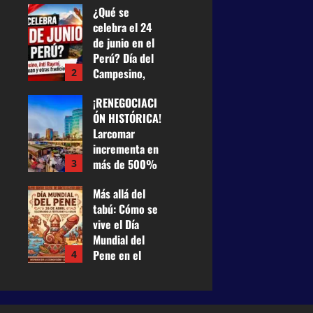
¿Qué se
empleados
celebra el 24
para financiar
de junio en el
la carrera
Perú? Día del
tecnológica
Campesino,
2
25 de junio de
Inti Raymi,
2026
0
¡RENEGOCIACI
Fiesta de San
19
ÓN HISTÓRICA!
Juan y otras
Larcomar
tradiciones
incrementa en
24 de junio de
más de 500%
3
2026
0
su renta a
41
Más allá del
Miraflores y
tabú: Cómo se
pagará US$
vive el Día
100 mil
Mundial del
mensuales
Pene en el
4
21 de mayo
Perú entre
de 2026
0
historia,
41
prevención y