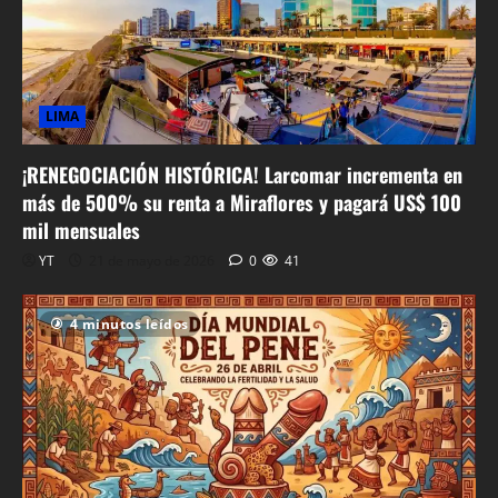
LIMA
¡RENEGOCIACIÓN HISTÓRICA! Larcomar incrementa en
más de 500% su renta a Miraflores y pagará US$ 100
mil mensuales
YT
21 de mayo de 2026
0
41
4 minutos leídos