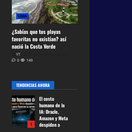
LIMA
¿Sabías que tus playas
favoritas no existían? así
nació la Costa Verde
YT
16 de diciembre de 2025
0
149
TENDENCIAS AHORA
El costo
humano de la
IA: Oracle,
Amazon y Meta
despiden a
1
casi 75.000