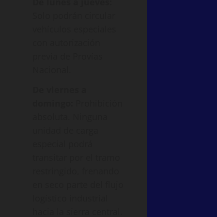
De lunes a jueves:
Solo podrán circular
vehículos especiales
con autorización
previa de Provías
Nacional.
De viernes a
domingo:
Prohibición
absoluta. Ninguna
unidad de carga
especial podrá
transitar por el tramo
restringido, frenando
en seco parte del flujo
logístico industrial
hacia la sierra central.