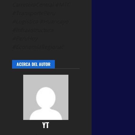
CarreteraCentral #MTC
#TransportePeru
#Logistica #Huancayo
#Infraestructura
#PeruHoy
#EconomiaRegional
ACERCA DEL AUTOR
YT