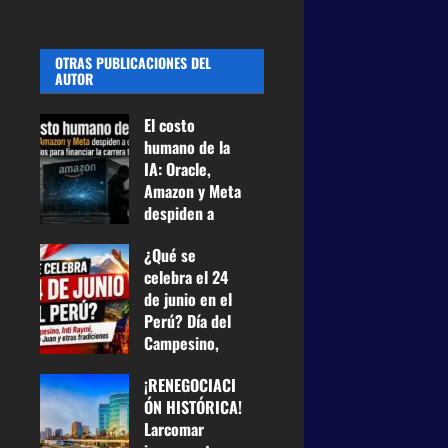
OTRAS PUBLICACIONES DEL
AUTOR
El costo
humano de la
IA: Oracle,
Amazon y Meta
despiden a
casi 75.000
¿Qué se
empleados
celebra el 24
para financiar
de junio en el
la carrera
Perú? Día del
tecnológica
Campesino,
25 de junio de
Inti Raymi,
2026
0
¡RENEGOCIACI
Fiesta de San
19
ÓN HISTÓRICA!
Juan y otras
Larcomar
tradiciones