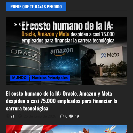
humor
PUEDE QUE TE HAYAS PERDIDO
27 de abril de
2026
0
62
5 minutos leídos
MUNDO
Noticias Principales
El costo humano de la IA: Oracle, Amazon y Meta
despiden a casi 75.000 empleados para financiar la
carrera tecnológica
YT
25 de junio de 2026
0
19