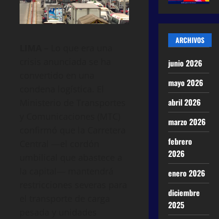
ARCHIVOS
LIMA –
Lo que era una
crisis anunciada se ha
junio 2026
convertido en una
mayo 2026
condena logística. El
abril 2026
Ministerio de Transportes
y Comunicaciones (MTC)
marzo 2026
confirmó que la Carretera
febrero
Central —el cordón
2026
umbilical que abastece a
la capital— mantendrá
enero 2026
restricciones severas para
diciembre
el transporte de carga
2025
pesada y unidades