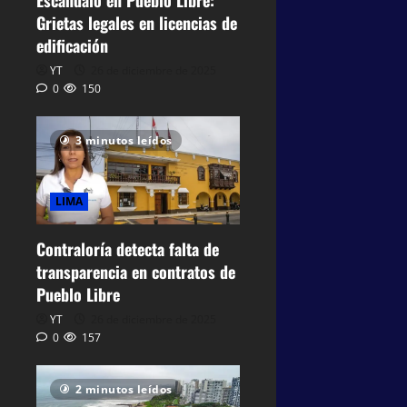
Escándalo en Pueblo Libre:
Grietas legales en licencias de
edificación
YT
26 de diciembre de 2025
0
150
3 minutos leídos
LIMA
Contraloría detecta falta de
transparencia en contratos de
Pueblo Libre
YT
26 de diciembre de 2025
0
157
2 minutos leídos