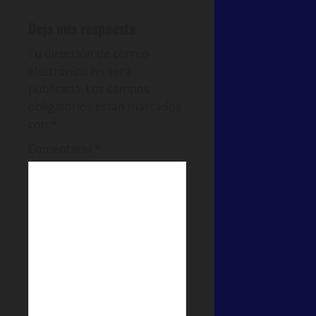
Deja una respuesta
Tu dirección de correo
electrónico no será
publicada.
Los campos
obligatorios están marcados
con
*
Comentario
*