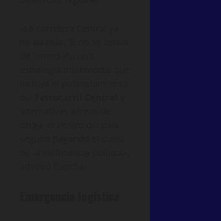
«La Carretera Central ya
no da más. Si no se activa
de inmediato una
estrategia multimodal que
incluya el potenciamiento
del
Ferrocarril Central
y
alternativas aéreas de
carga, el centro del país
seguirá pagando el costo
de la ineficiencia política»,
advirtió Capcha.
Emergencia logística