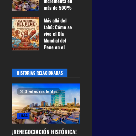
incrementa en
24 de junio de
más de 500%
2026
0
su renta a
41
Más allá del
Miraflores y
tabú: Cómo se
pagará US$
vive el Día
100 mil
Mundial del
mensuales
Pene en el
21 de mayo
Perú entre
de 2026
0
historia,
41
prevención y
HISTORIAS RELACIONADAS
humor
27 de abril de
2026
0
3 minutos leídos
62
LIMA
¡RENEGOCIACIÓN HISTÓRICA!