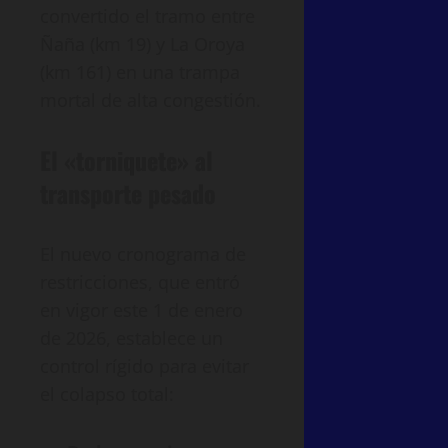
convertido el tramo entre
Ñaña (km 19) y La Oroya
(km 161) en una trampa
mortal de alta congestión.
El «torniquete» al
transporte pesado
El nuevo cronograma de
restricciones, que entró
en vigor este 1 de enero
de 2026, establece un
control rígido para evitar
el colapso total: