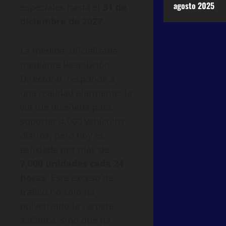
agosto 2025
especiales hasta el
31 de
diciembre de 2027
.
La medida, oficializada
mediante Resolución
Directoral, responde a
una realidad alarmante: la
vía fue diseñada para
soportar 4,000 vehículos
diarios, pero hoy es
asfixiada por más de
7,000 unidades cada 24
horas
. Este exceso de
tráfico no solo ha
pulverizado la carpeta
asfáltica, sino que ha