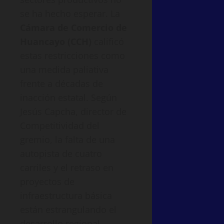
se ha hecho esperar. La
Cámara de Comercio de
Huancayo (CCH)
calificó
estas restricciones como
una medida paliativa
frente a décadas de
inacción estatal. Según
Jesús Capcha, director de
Competitividad del
gremio, la falta de una
autopista de cuatro
carriles y el retraso en
proyectos de
infraestructura básica
están estrangulando el
desarrollo regional.