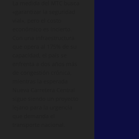
La medida del MTC busca
«garantizar la seguridad
vial», pero el costo
económico es incierto.
Con una infraestructura
que opera al 175% de su
capacidad, el país se
enfrenta a dos años más
de congestión crónica,
mientras la esperada
Nueva Carretera Central
sigue siendo un proyecto
lejano para la urgencia
que demanda el
transporte nacional.