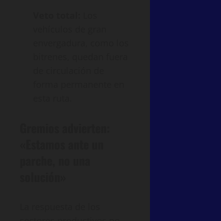
Veto total:
Los
vehículos de gran
envergadura, como los
bitrenes, quedan fuera
de circulación de
forma permanente en
esta ruta.
Gremios advierten:
«Estamos ante un
parche, no una
solución»
La respuesta de los
sectores productivos no