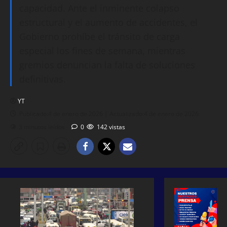
capacidad. Ante el inminente colapso
estructural y el aumento de accidentes, el
Gobierno prohíbe el tránsito de carga
especial los fines de semana, mientras
gremios denuncian la falta de soluciones
definitivas.
YT
Publicado:4 de enero de 2026 | Actualizado:4 de enero de 2026
3 minutos leídos
0
142 vistas