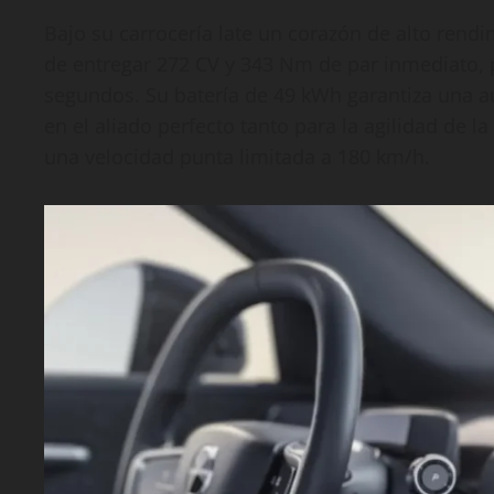
Bajo su carrocería late un corazón de alto ren
de entregar 272 CV y 343 Nm de par inmediato, 
segundos. Su batería de 49 kWh garantiza una 
en el aliado perfecto tanto para la agilidad de l
una velocidad punta limitada a 180 km/h.