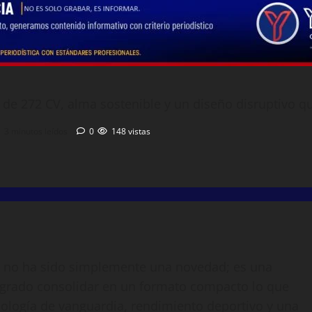
 de 272 CV, alma sostenible y un diseño disruptivo 
3 minutos leídos
0
148 vistas
30 no ha sido simplemente una novedad; es una
logrado consolidar en un formato compacto lo que
cnología de vanguardia, rendimiento deportivo y una