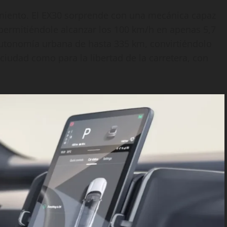
dimiento. El EX30 sorprende con una mecánica capaz
permitiéndole alcanzar los 100 km/h en apenas 5,7
autonomía urbana de hasta 335 km, convirtiéndolo
a ciudad como para la libertad de la carretera, con