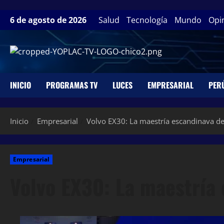
6 de agosto de 2026
Salud
Tecnología
Mundo
Opi
INICIO
PROGRAMAS TV
LUCES
EMPRESARIAL
PER
Inicio
Empresarial
Volvo EX30: La maestría escandinava dem
Empresarial
Volvo EX30: La maestría 