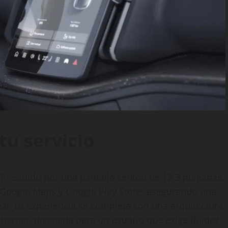
tu servicio
Presidido por una pantalla central de 12,3 pulgadas,
n Google Maps y Google Play Store, asegurando una
eal. La experiencia se completa con una arquitectura
thernet, diseñada para un usuario que exige fluidez