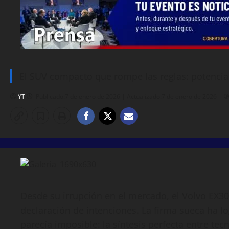
El SUV compacto que rompe las reglas: potencia
YT
Publicado:7 de enero de 2026 | Actualizado:7 de enero de 2026
Desde su irrupción en el mercado, el Volvo EX
declaración de intenciones. La firma sueca ha 
parecía imposible: la síntesis perfecta entre te