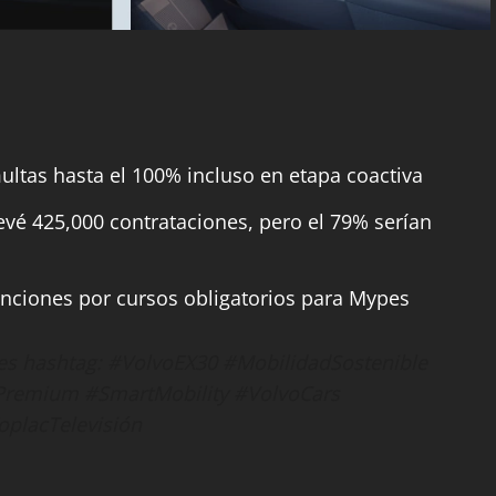
ltas hasta el 100% incluso en etapa coactiva
revé 425,000 contrataciones, pero el 79% serían
anciones por cursos obligatorios para Mypes
entes hashtag: #VolvoEX30 #MobilidadSostenible
VPremium #SmartMobility #VolvoCars
oplacTelevisión