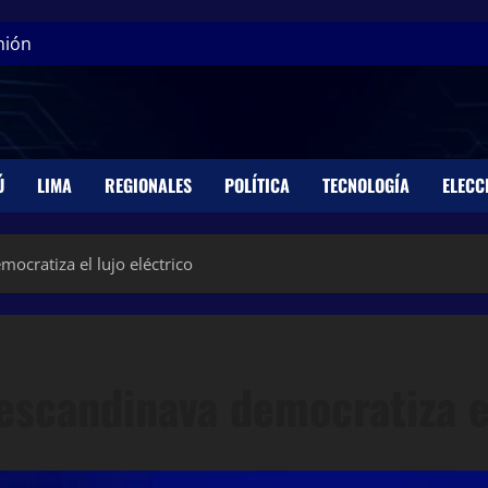
nión
Ú
LIMA
REGIONALES
POLÍTICA
TECNOLOGÍA
ELECC
ocratiza el lujo eléctrico
escandinava democratiza el