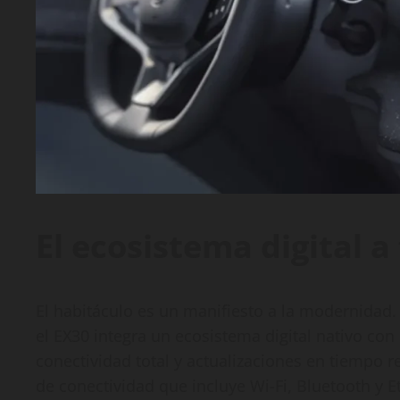
El ecosistema digital a 
El habitáculo es un manifiesto a la modernidad. 
el EX30 integra un ecosistema digital nativo co
conectividad total y actualizaciones en tiempo r
de conectividad que incluye Wi-Fi, Bluetooth y E