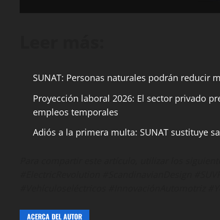
Leer más:
SUNAT: Personas naturales podrán reducir mu
Proyección laboral 2026: El sector privado p
empleos temporales
Adiós a la primera multa: SUNAT sustituye s
Para compartir este artículo, utilizar los sigui
#ElectricRevolution #ScandinavianDesign #SU
#Vehículoseléctricos #InnovaciónAutomotriz
#Y
ACERCA DEL AUTOR