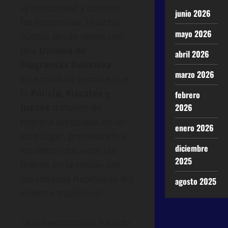
la impunidad y acelerar
junio 2026
las sentencias, Huacho
mayo 2026
cuenta desde ahora con
una
Unidad de
abril 2026
Flagrancia Delictiva
.
marzo 2026
Este módulo permite que
la
Policía, Fiscales y
febrero
Jueces
trabajen de
2026
manera articulada en un
enero 2026
solo lugar, procesando a
diciembre
los detenidos «con las
2025
manos en la masa» sin
los retrasos habituales del
agosto 2025
sistema tradicional.
La infraestructura ha sido