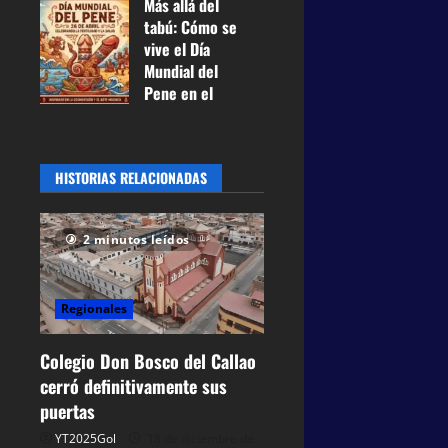
Más allá del
Miraflores y
tabú: Cómo se
pagará US$
vive el Día
100 mil
Mundial del
mensuales
Pene en el
21 de mayo
Perú entre
de 2026
0
historia,
40
prevención y
HISTORIAS RELACIONADAS
humor
27 de abril de
2026
0
2 minutos leídos
62
Regionales
Colegio Don Bosco del Callao
cerró definitivamente sus
puertas
YT2025Gol
18 de diciembre de