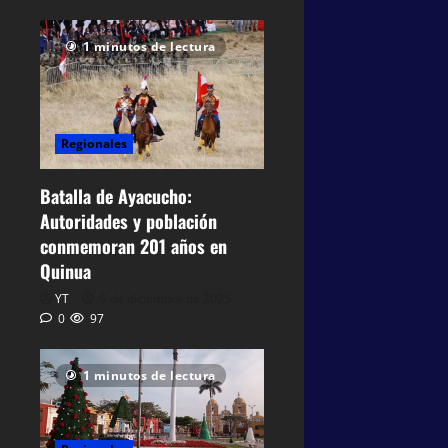
1 minutos de lectura
Regionales
Batalla de Ayacucho:
Autoridades y población
conmemoran 201 años en
Quinua
YT
9 de diciembre de 2025
0
97
1 minutos de lectura