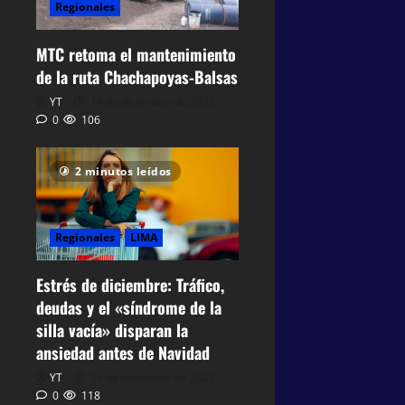
Regionales
MTC retoma el mantenimiento
de la ruta Chachapoyas-Balsas
YT
14 de diciembre de 2025
0
106
2 minutos leídos
Regionales
LIMA
Estrés de diciembre: Tráfico,
deudas y el «síndrome de la
silla vacía» disparan la
ansiedad antes de Navidad
YT
14 de diciembre de 2025
0
118