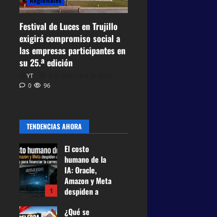
Regionales
Festival de Luces en Trujillo
exigirá compromiso social a
las empresas participantes en
su 25.ª edición
YT
9 de diciembre de 2025
0
96
TENDENCIAS AHORA
El costo
humano de la
IA: Oracle,
Amazon y Meta
despiden a
1
casi 75.000
¿Qué se
empleados