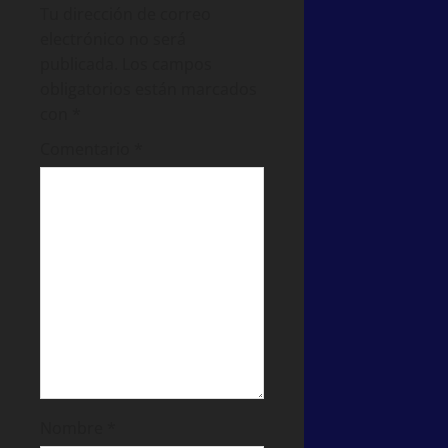
Tu dirección de correo
electrónico no será
publicada.
Los campos
obligatorios están marcados
con
*
Comentario
*
Nombre
*