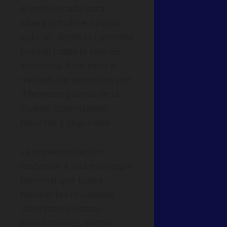
acondicionada para
albergar todo el circuito
judicial: desde la carceleta
policial hasta la sala de
sentencia. Esto evita el
traslado de detenidos por
diferentes puntos de la
ciudad, optimizando
recursos y seguridad.
La implementación
responde a una estrategia
nacional que busca
replicar los resultados
obtenidos en otras
jurisdicciones, donde