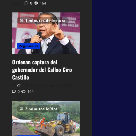
2025
0
164
1 minutos de lectura
Regionales
Ordenan captura del
gobernador del Callao Ciro
Castillo
YT
15 de diciembre de 2025
0
164
2 minutos leídos