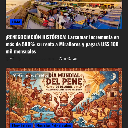
LIMA
¡RENEGOCIACIÓN HISTÓRICA! Larcomar incrementa en
más de 500% su renta a Miraflores y pagará US$ 100
mil mensuales
YT
21 de mayo de 2026
0
40
4 minutos leídos
Efemérides
Noticias Principales