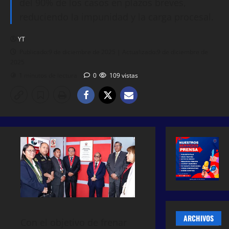
del 90% de los casos en plazos breves,
reduciendo la impunidad y la carga procesal.
YT
Publicado:9 de diciembre de 2025 | Actualizado:9 de diciembre de
2025
1 minutos de lectura
0
109 vistas
ARCHIVOS
Con el objetivo de frenar