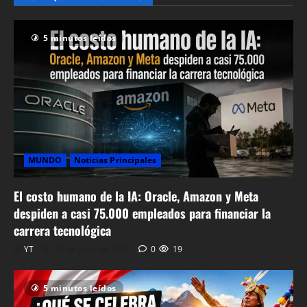
27 de abril de
2026
0
62
5 minutos leídos
MUNDO
Noticias Principales
El costo humano de la IA: Oracle, Amazon y Meta
despiden a casi 75.000 empleados para financiar la
carrera tecnológica
YT
25 de junio de 2026
0
19
5 minutos leídos