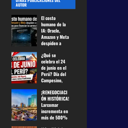
OTRAS PUBLICACIONES DEL
AUTOR
El costo
humano de la
IA: Oracle,
Amazon y Meta
despiden a
casi 75.000
¿Qué se
empleados
celebra el 24
para financiar
de junio en el
la carrera
Perú? Día del
tecnológica
Campesino,
25 de junio de
Inti Raymi,
2026
0
¡RENEGOCIACI
Fiesta de San
19
ÓN HISTÓRICA!
Juan y otras
Larcomar
tradiciones
incrementa en
24 de junio de
más de 500%
2026
0
su renta a
40