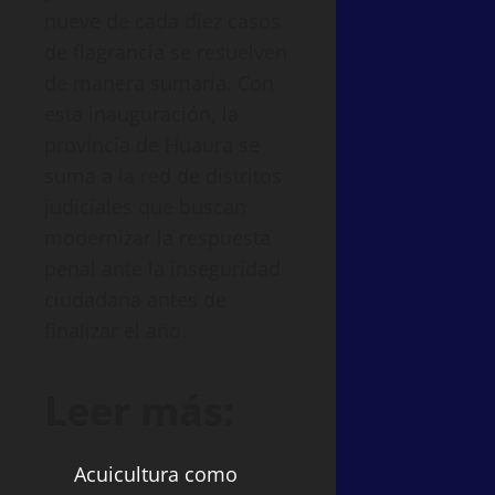
nueve de cada diez casos
de flagrancia se resuelven
de manera sumaria. Con
esta inauguración, la
provincia de Huaura se
suma a la red de distritos
judiciales que buscan
modernizar la respuesta
penal ante la inseguridad
ciudadana antes de
finalizar el año.
Leer más:
Acuicultura como