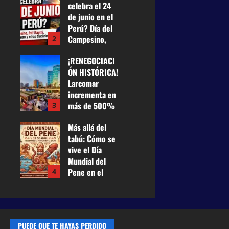
celebra el 24
para financiar
de junio en el
la carrera
Perú? Día del
tecnológica
Campesino,
2
25 de junio de
Inti Raymi,
2026
0
¡RENEGOCIACI
Fiesta de San
19
ÓN HISTÓRICA!
Juan y otras
Larcomar
tradiciones
incrementa en
24 de junio de
más de 500%
3
2026
0
su renta a
40
Más allá del
Miraflores y
tabú: Cómo se
pagará US$
vive el Día
100 mil
Mundial del
mensuales
Pene en el
4
21 de mayo
Perú entre
de 2026
0
historia,
40
prevención y
humor
PUEDE QUE TE HAYAS PERDIDO