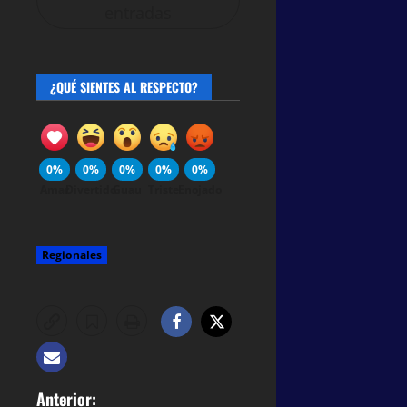
entradas
¿QUÉ SIENTES AL RESPECTO?
0%
0%
0%
0%
0%
Amar
Divertido
Guau
Triste
Enojado
Regionales
Anterior: