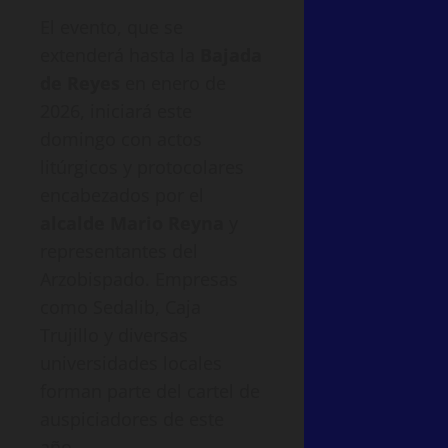
El evento, que se
extenderá hasta la
Bajada
de Reyes
en enero de
2026, iniciará este
domingo con actos
litúrgicos y protocolares
encabezados por el
alcalde Mario Reyna
y
representantes del
Arzobispado. Empresas
como Sedalib, Caja
Trujillo y diversas
universidades locales
forman parte del cartel de
auspiciadores de este
año.