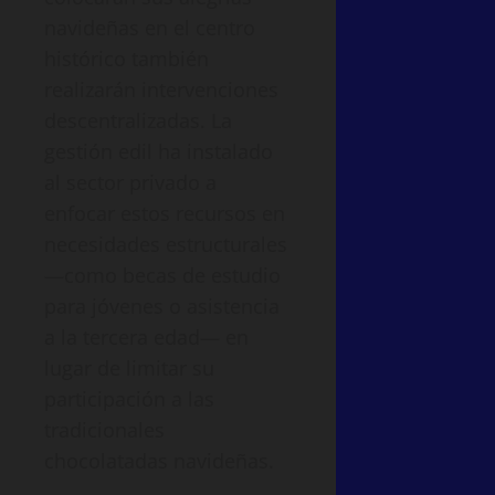
navideñas en el centro
histórico también
realizarán intervenciones
descentralizadas. La
gestión edil ha instalado
al sector privado a
enfocar estos recursos en
necesidades estructurales
—como becas de estudio
para jóvenes o asistencia
a la tercera edad— en
lugar de limitar su
participación a las
tradicionales
chocolatadas navideñas.