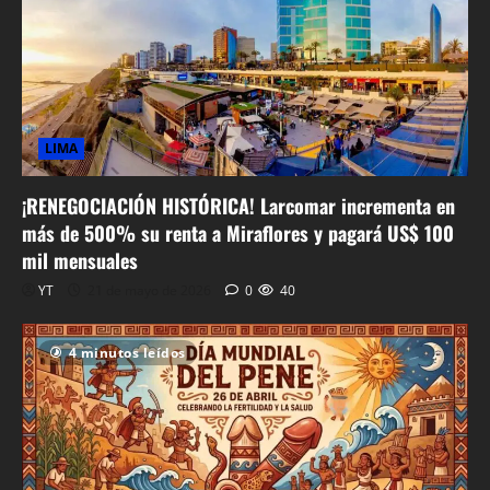
LIMA
¡RENEGOCIACIÓN HISTÓRICA! Larcomar incrementa en
más de 500% su renta a Miraflores y pagará US$ 100
mil mensuales
YT
21 de mayo de 2026
0
40
4 minutos leídos