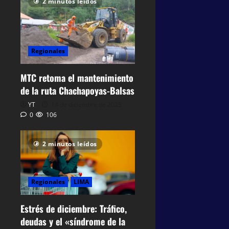
2 minutos leídos
Regionales
MTC retoma el mantenimiento
de la ruta Chachapoyas-Balsas
YT
14 de diciembre de 2025
0
106
2 minutos leídos
Regionales
LIMA
Estrés de diciembre: Tráfico,
deudas y el «síndrome de la