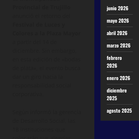
Provincial de Trujillo
junio 2026
anunció el retorno del
mayo 2026
Festival de Luces y
abril 2026
Colores a la Plaza Mayor
a partir del 14 de
marzo 2026
diciembre. Sin embargo,
febrero
en esta edición de «bodas
2026
de plata», el evento busca
dar un giro hacia la
enero 2026
responsabilidad social
diciembre
corporativa.
2025
agosto 2025
Según informó la gerencia
de Desarrollo Social, las
18 instituciones que
colocarán sus alegrías