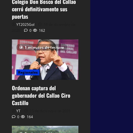
Colegio Don Bosco del Callao
cerró definitivamente sus
puertas
YT2025Gol
18 de diciembre de
2025
0
162
1 minutos de lectura
Regionales
Ordenan captura del
gobernador del Callao Ciro
Castillo
YT
15 de diciembre de 2025
0
164