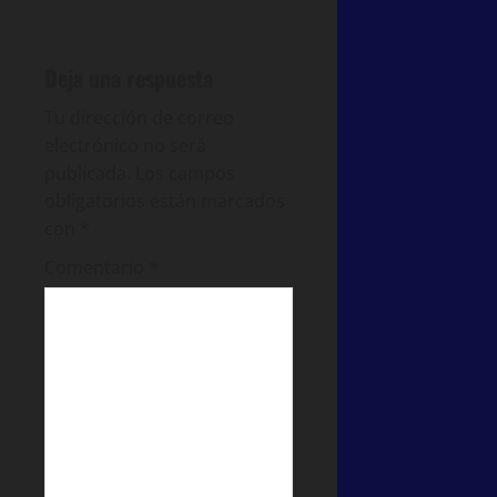
Deja una respuesta
Tu dirección de correo
electrónico no será
publicada.
Los campos
obligatorios están marcados
con
*
Comentario
*