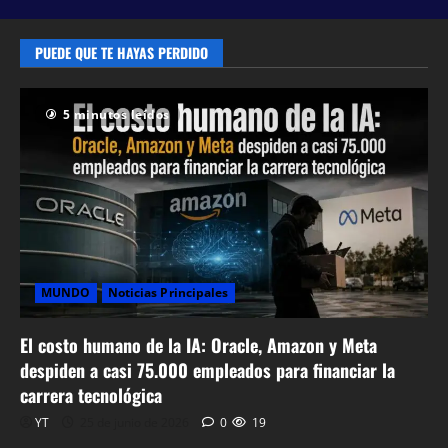
prevención y
humor
PUEDE QUE TE HAYAS PERDIDO
27 de abril de
2026
0
62
5 minutos leídos
MUNDO
Noticias Principales
El costo humano de la IA: Oracle, Amazon y Meta
despiden a casi 75.000 empleados para financiar la
carrera tecnológica
YT
25 de junio de 2026
0
19