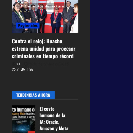
1 minutos de lectura
Regionales
Contra el reloj: Huacho
estrena unidad para procesar
criminales en tiempo récord
YT
9 de diciembre de 2025
0
108
TENDENCIAS AHORA
El costo
humano de la
IA: Oracle,
Amazon y Meta