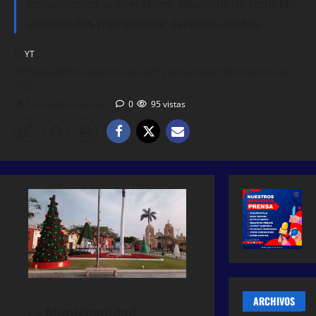
poblaciones vulnerables, dejando de lado las
actividades meramente asistencialistas.
YT
Publicado:9 de diciembre de 2025 | Actualizado:9 de diciembre de
2025
1 minutos de lectura
0
95 vistas
ARCHIVOS
La
Municipalidad