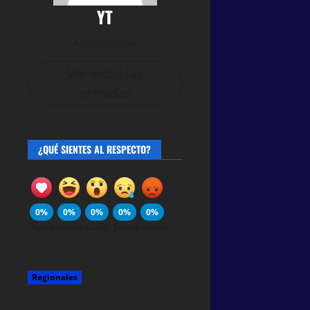
YT
Administrator
Ver todas las
entradas
¿QUÉ SIENTES AL RESPECTO?
0%
0%
0%
0%
0%
Amar
Divertido
Guau
Triste
Enojado
Regionales