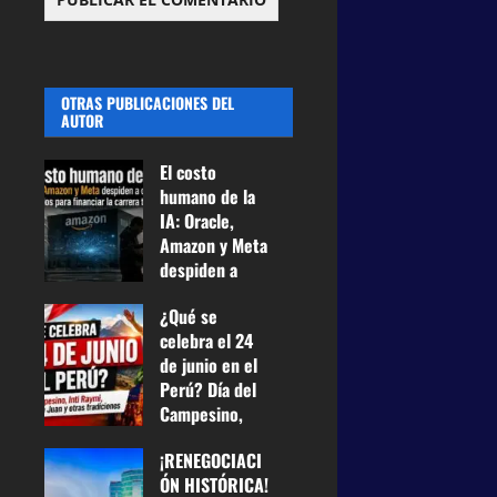
OTRAS PUBLICACIONES DEL
AUTOR
El costo
humano de la
IA: Oracle,
Amazon y Meta
despiden a
casi 75.000
¿Qué se
empleados
celebra el 24
para financiar
de junio en el
la carrera
Perú? Día del
tecnológica
Campesino,
25 de junio de
Inti Raymi,
2026
0
¡RENEGOCIACI
Fiesta de San
19
ÓN HISTÓRICA!
Juan y otras