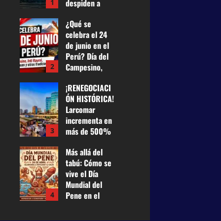
despiden a
1
casi 75.000
¿Qué se
empleados
celebra el 24
para financiar
de junio en el
la carrera
Perú? Día del
tecnológica
Campesino,
2
25 de junio de
Inti Raymi,
2026
0
¡RENEGOCIACI
Fiesta de San
19
ÓN HISTÓRICA!
Juan y otras
Larcomar
tradiciones
incrementa en
24 de junio de
más de 500%
3
2026
0
su renta a
39
Más allá del
Miraflores y
tabú: Cómo se
pagará US$
vive el Día
100 mil
Mundial del
mensuales
Pene en el
4
21 de mayo
Perú entre
de 2026
0
historia,
40