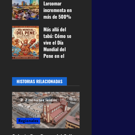
Larcomar
tradiciones
incrementa en
24 de junio de
más de 500%
2026
0
su renta a
39
Más allá del
Miraflores y
tabú: Cómo se
pagará US$
vive el Día
100 mil
Mundial del
mensuales
Pene en el
21 de mayo
Perú entre
de 2026
0
historia,
40
prevención y
HISTORIAS RELACIONADAS
humor
27 de abril de
2026
0
2 minutos leídos
62
Regionales