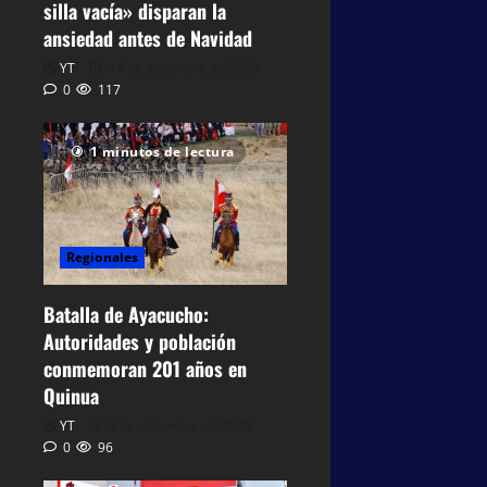
silla vacía» disparan la
ansiedad antes de Navidad
YT
14 de diciembre de 2025
0
117
1 minutos de lectura
Regionales
Batalla de Ayacucho:
Autoridades y población
conmemoran 201 años en
Quinua
YT
9 de diciembre de 2025
0
96