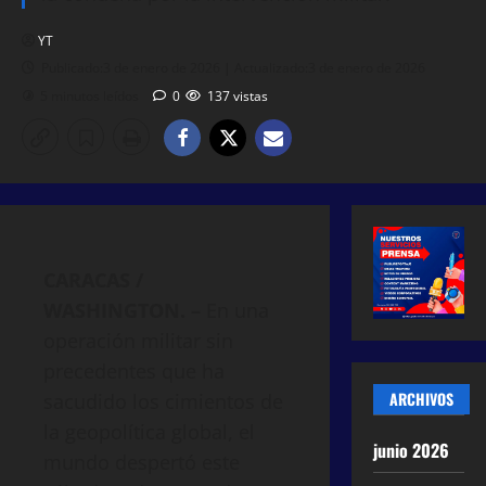
YT
Publicado:3 de enero de 2026 | Actualizado:3 de enero de 2026
5 minutos leídos
0
137 vistas
CARACAS /
WASHINGTON. –
En una
operación militar sin
precedentes que ha
ARCHIVOS
sacudido los cimientos de
la geopolítica global, el
junio 2026
mundo despertó este