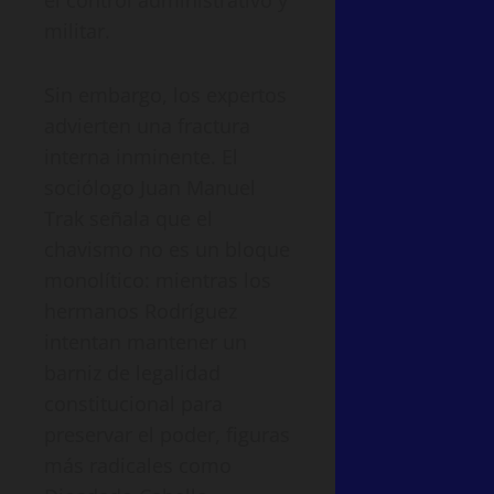
el control administrativo y
militar.
Sin embargo, los expertos
advierten una fractura
interna inminente. El
sociólogo Juan Manuel
Trak señala que el
chavismo no es un bloque
monolítico: mientras los
hermanos Rodríguez
intentan mantener un
barniz de legalidad
constitucional para
preservar el poder, figuras
más radicales como