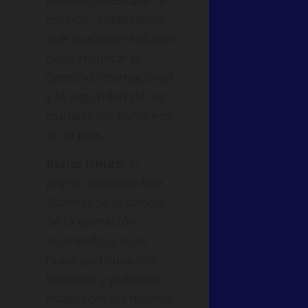
pedido desescalar la
tensión, enfatizando
que cualquier solución
debe respetar el
derecho internacional
y la seguridad de los
ciudadanos europeos
en el país.
Reino Unido:
El
primer ministro Keir
Starmer se distanció
de la operación,
aclarando que no
hubo participación
británica y pidiendo
establecer los hechos