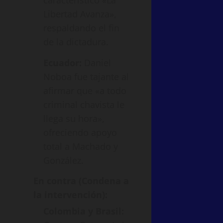
característico «La
Libertad Avanza»,
respaldando el fin
de la dictadura.
Ecuador:
Daniel
Noboa fue tajante al
afirmar que «a todo
criminal chavista le
llega su hora»,
ofreciendo apoyo
total a Machado y
González.
En contra (Condena a
la intervención):
Colombia y Brasil: