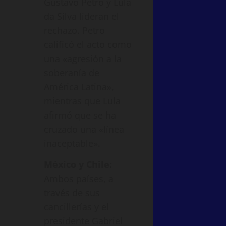
Gustavo Petro y Lula
da Silva lideran el
rechazo. Petro
calificó el acto como
una «agresión a la
soberanía de
América Latina»,
mientras que Lula
afirmó que se ha
cruzado una «línea
inaceptable».
México y Chile:
Ambos países, a
través de sus
cancillerías y el
presidente Gabriel