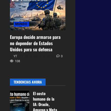
MUNDO
Europa decide armarse para
no depender de Estados
Unidos para su defensa
YT
26 de enero de 2026
0
108
TENDENCIAS AHORA
El costo
humano de la
IA: Oracle,
Amazon y Meta