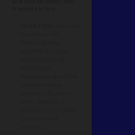
En el resto del mundo: Entre
la cautela y la furia
China e Irán:
Han sido
los críticos más
feroces. Beijing
condenó los «actos
hegemónicos» de
Washington,
asegurando que se ha
vulnerado la paz
regional. Irán, por su
parte, defendió el
derecho de Venezuela
a su soberanía
nacional.