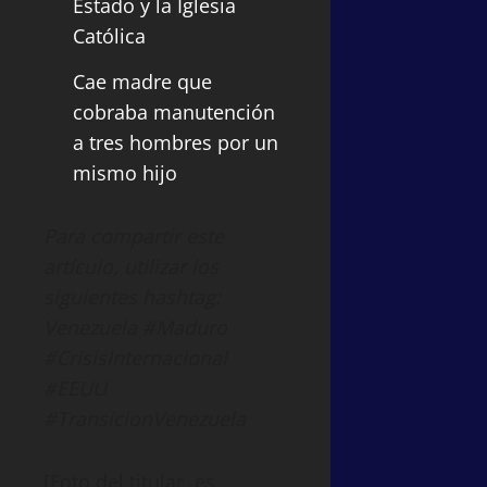
Estado y la Iglesia
Católica
Cae madre que
cobraba manutención
a tres hombres por un
mismo hijo
Para compartir este
artículo, utilizar los
siguientes hashtag:
Venezuela #Maduro
#CrisisInternacional
#EEUU
#TransicionVenezuela
[Foto del titular, es