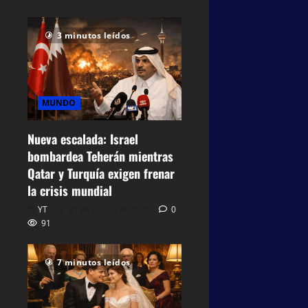
3 minutos leídos
MUNDO
Nueva escalada: Israel
bombardea Teherán mientras
Qatar y Turquía exigen frenar
la crisis mundial
YT
21 de marzo de 2026
0
91
7 minutos leídos