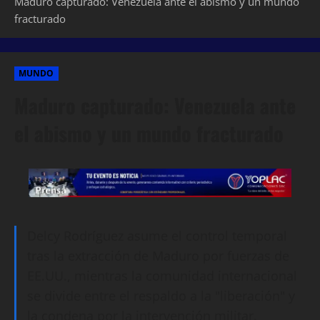
Maduro capturado: Venezuela ante el abismo y un mundo
fracturado
MUNDO
Maduro capturado: Venezuela ante
el abismo y un mundo fracturado
Delcy Rodríguez asume el control temporal
tras la extracción de Maduro por fuerzas de
EE.UU., mientras la comunidad internacional
se divide entre el respaldo a la "liberación" y
la condena por la intervención militar.