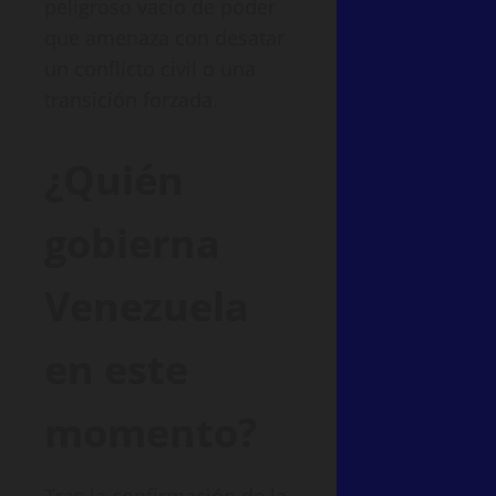
peligroso vacío de poder
que amenaza con desatar
un conflicto civil o una
transición forzada.
¿Quién
gobierna
Venezuela
en este
momento?