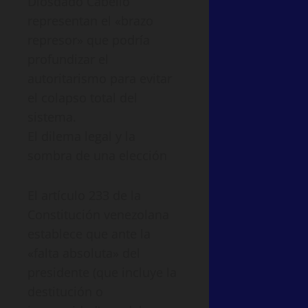
Diosdado Cabello
representan el «brazo
represor» que podría
profundizar el
autoritarismo para evitar
el colapso total del
sistema.
El dilema legal y la
sombra de una elección
El artículo 233 de la
Constitución venezolana
establece que ante la
«falta absoluta» del
presidente (que incluye la
destitución o