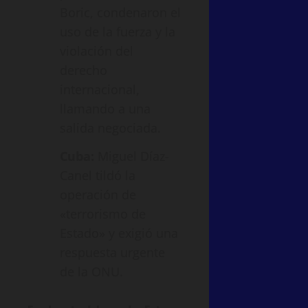
Boric, condenaron el
uso de la fuerza y la
violación del
derecho
internacional,
llamando a una
salida negociada.
Cuba:
Miguel Díaz-
Canel tildó la
operación de
«terrorismo de
Estado» y exigió una
respuesta urgente
de la ONU.