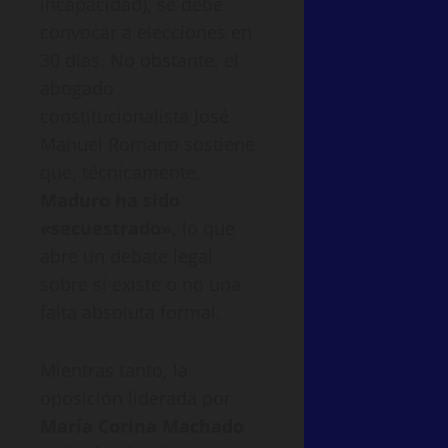
incapacidad), se debe
convocar a elecciones en
30 días. No obstante, el
abogado
constitucionalista José
Manuel Romano sostiene
que, técnicamente,
Maduro ha sido
«secuestrado»
, lo que
abre un debate legal
sobre si existe o no una
falta absoluta formal.
Mientras tanto, la
oposición liderada por
María Corina Machado