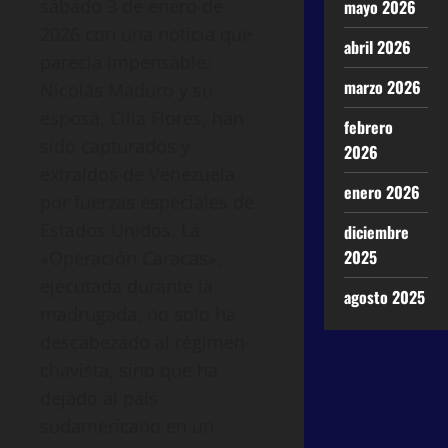
sábado 3 de enero de
mayo 2026
2026 con una noticia que
abril 2026
parecía impensable:
marzo 2026
Nicolás Maduro y su
esposa, Cilia Flores, han
febrero
sido capturados y
2026
extraídos de Venezuela
enero 2026
por fuerzas especiales de
Estados Unidos. La
diciembre
2025
«Operación Caracas»,
ejecutada durante la
agosto 2025
madrugada, no solo ha
descabezado al régimen
chavista, sino que ha
dejado al país
sudamericano en un