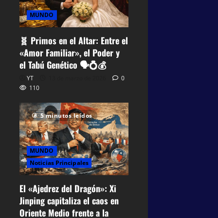
MUNDO
🧬 Primos en el Altar: Entre el
«Amor Familiar», el Poder y
el Tabú Genético 🗣️💍💰
YT
13 de marzo de 2026
0
110
5 minutos leídos
MUNDO
Noticias Principales
El «Ajedrez del Dragón»: Xi
Jinping capitaliza el caos en
Oriente Medio frente a la