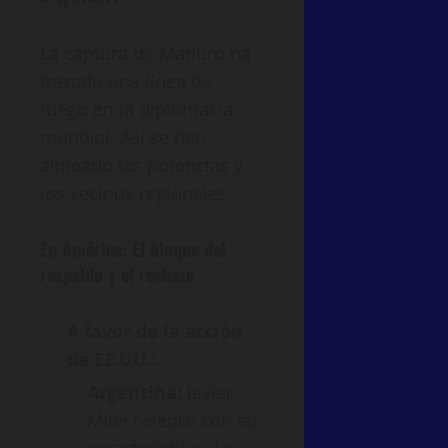
La captura de Maduro ha
trazado una línea de
fuego en la diplomacia
mundial. Así se han
alineado las potencias y
los vecinos regionales:
En América: El bloque del
respaldo y el rechazo
A favor de la acción
de EE.UU.:
Argentina:
Javier
Milei celebró con su