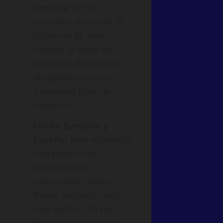
Ucrania:
En un
contraste marcado, el
gobierno de Kiev
celebró la caída del
«régimen dictatorial»,
abogando por una
Venezuela libre de
opresión.
Unión Europea y
España:
Han adoptado
una postura de
«observación
exhaustiva». Tanto
Pedro Sánchez como
Kaja Kallas (UE) han