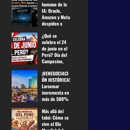
humano de la
IA: Oracle,
Amazon y Meta
despiden a
casi 75.000
¿Qué se
empleados
celebra el 24
para financiar
de junio en el
la carrera
Perú? Día del
tecnológica
Campesino,
25 de junio de
Inti Raymi,
2026
0
¡RENEGOCIACI
Fiesta de San
21
ÓN HISTÓRICA!
Juan y otras
Larcomar
tradiciones
incrementa en
24 de junio de
más de 500%
2026
0
su renta a
43
Más allá del
Miraflores y
tabú: Cómo se
pagará US$
vive el Día
100 mil