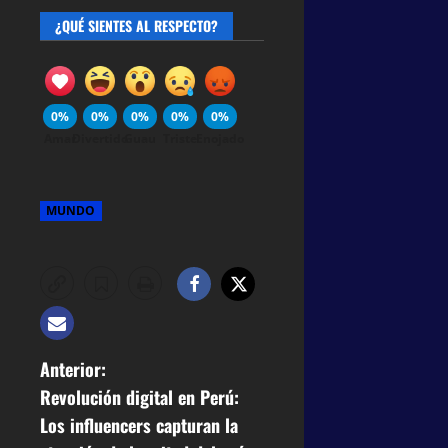
¿QUÉ SIENTES AL RESPECTO?
0%
0%
0%
0%
0%
Amar
Divertido
Guau
Triste
Enojado
MUNDO
Anterior:
Revolución digital en Perú:
Los influencers capturan la