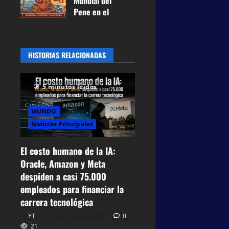
Mundial del
mensuales
Pene en el
21 de mayo
Perú entre
de 2026
0
historia,
42
prevención y
HISTORIAS RELACIONADAS
humor
27 de abril de
2026
0
5 minutos leídos
63
MUNDO
Noticias Principales
El costo humano de la IA:
Oracle, Amazon y Meta
despiden a casi 75.000
empleados para financiar la
carrera tecnológica
YT
25 de junio de 2026
0
21