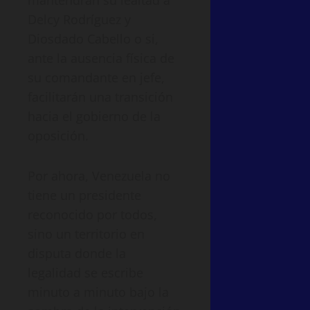
Delcy Rodríguez y
Diosdado Cabello o si,
ante la ausencia física de
su comandante en jefe,
facilitarán una transición
hacia el gobierno de la
oposición.
Por ahora, Venezuela no
tiene un presidente
reconocido por todos,
sino un territorio en
disputa donde la
legalidad se escribe
minuto a minuto bajo la