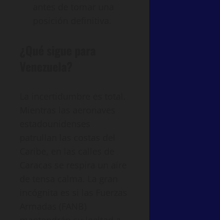
antes de tomar una
posición definitiva.
¿Qué sigue para
Venezuela?
La incertidumbre es total.
Mientras las aeronaves
estadounidenses
patrullan las costas del
Caribe, en las calles de
Caracas se respira un aire
de tensa calma. La gran
incógnita es si las Fuerzas
Armadas (FANB)
mantendrán su lealtad a