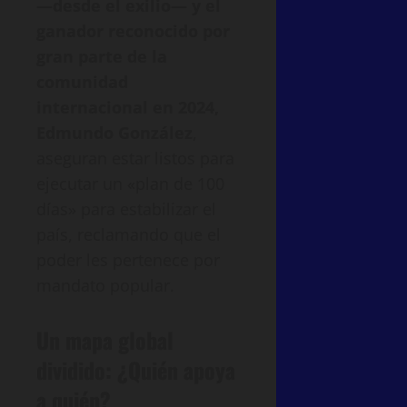
—desde el exilio— y el
ganador reconocido por
gran parte de la
comunidad
internacional en 2024,
Edmundo González
,
aseguran estar listos para
ejecutar un «plan de 100
días» para estabilizar el
país, reclamando que el
poder les pertenece por
mandato popular.
Un mapa global
dividido: ¿Quién apoya
a quién?