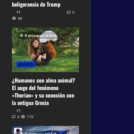
beligerancia de Trump
YT
4 de marzo de 2026
0
96
4 minutos leídos
MUNDO
¿Humanos con alma animal?
El auge del fenómeno
«Therian» y su conexión con
la antigua Grecia
YT
23 de febrero de 2026
0
119
4 minutos leídos