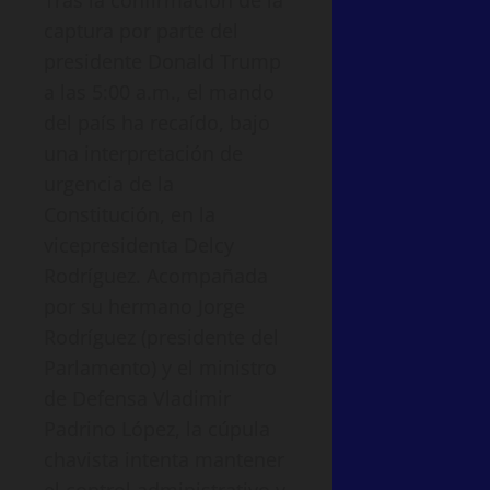
Tras la confirmación de la
captura por parte del
presidente Donald Trump
a las 5:00 a.m., el mando
del país ha recaído, bajo
una interpretación de
urgencia de la
Constitución, en la
vicepresidenta Delcy
Rodríguez. Acompañada
por su hermano Jorge
Rodríguez (presidente del
Parlamento) y el ministro
de Defensa Vladimir
Padrino López, la cúpula
chavista intenta mantener