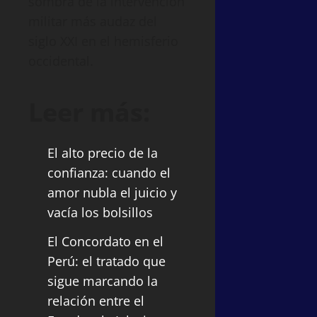
sombra de la intervención
militar más audaz del
siglo XXI en el hemisferio
occidental.
Leer más:
El alto precio de la
confianza: cuando el
amor nubla el juicio y
vacía los bolsillos
El Concordato en el
Perú: el tratado que
sigue marcando la
relación entre el